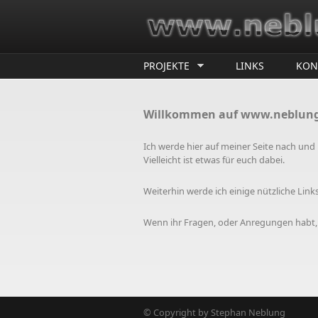
Direkt zum Inhalt
PROJEKTE
LINKS
KON
Willkommen auf www.neblung
Ich werde hier auf meiner Seite nach und 
Vielleicht ist etwas für euch dabei.
Weiterhin werde ich einige nützliche Link
Wenn ihr Fragen, oder Anregungen habt, 
© Copyright by Stephan Neblung