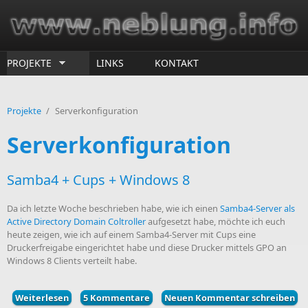
Direkt zum Inhalt
PROJEKTE
LINKS
KONTAKT
Projekte
/
Serverkonfiguration
Serverkonfiguration
Samba4 + Cups + Windows 8
Da ich letzte Woche beschrieben habe, wie ich einen
Samba4-Server als
Active Directory Domain Coltroller
aufgesetzt habe, möchte ich euch
heute zeigen, wie ich auf einem Samba4-Server mit Cups eine
Druckerfreigabe eingerichtet habe und diese Drucker mittels GPO an
Windows 8 Clients verteilt habe.
Weiterlesen
über Samba4 + Cups + Windows 8
5 Kommentare
Neuen Kommentar schreiben