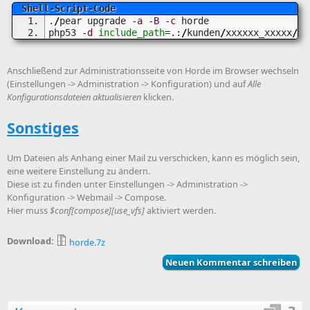
.
/
pear upgrade 
-a
-B
-c
 horde
php53 
-d
include_path
=.:
/
kunden
/
xxxxxx_xxxxx
/
pe
Anschließend zur Administrationsseite von Horde im Browser wechseln
(Einstellungen -> Administration -> Konfiguration) und auf
Alle
Konfigurationsdateien aktualisieren
klicken.
Sonstiges
Um Dateien als Anhang einer Mail zu verschicken, kann es möglich sein,
eine weitere Einstellung zu ändern.
Diese ist zu finden unter Einstellungen -> Administration ->
Konfiguration -> Webmail -> Compose.
Hier muss
$conf[compose][use_vfs]
aktiviert werden.
Download:
horde.7z
Neuen Kommentar schreiben