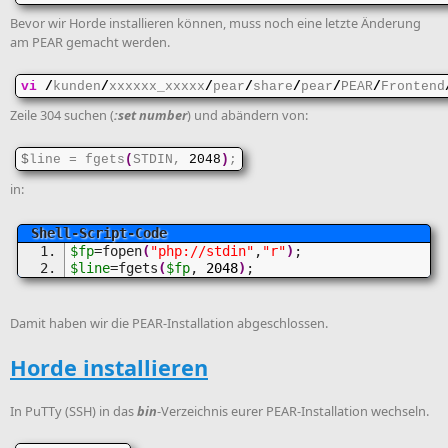
Bevor wir Horde installieren können, muss noch eine letzte Änderung
am PEAR gemacht werden.
vi
/
kunden
/
xxxxxx_xxxxx
/
pear
/
share
/
pear
/
PEAR
/
Frontend
Zeile 304 suchen (
:set number
) und abändern von:
$
line = fgets
(
STDIN, 
2048
)
;
in:
$fp
=fopen
(
"php://stdin"
,
"r"
)
;
$line
=fgets
(
$fp
, 
2048
)
;
Damit haben wir die PEAR-Installation abgeschlossen.
Horde installieren
In PuTTy (SSH) in das
bin
-Verzeichnis eurer PEAR-Installation wechseln.