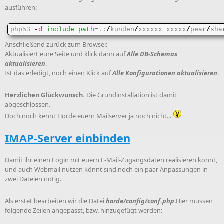
ausführen:
php53 
-d
include_path
=.:
/
kunden
/
xxxxxx_xxxxx
/
pear
/
sha
Anschließend zurück zum Browser.
Aktualisiert eure Seite und klick dann auf
Alle DB-Schemas
aktualisieren
.
Ist das erledigt, noch einen Klick auf
Alle Konfigurationen aktualisieren
.
Herzlichen Glückwunsch.
Die Grundinstallation ist damit
abgeschlossen.
Doch noch kennt Horde euern Mailserver ja noch nicht...
IMAP-Server einbinden
Damit ihr einen Login mit euern E-Mail-Zugangsdaten realisieren könnt,
und auch Webmail nutzen könnt sind noch ein paar Anpassungen in
zwei Dateien nötig.
Als erstet bearbeiten wir die Datei
horde/config/conf.php
.Hier müssen
folgende Zeilen angepasst, bzw. hinzugefügt werden: