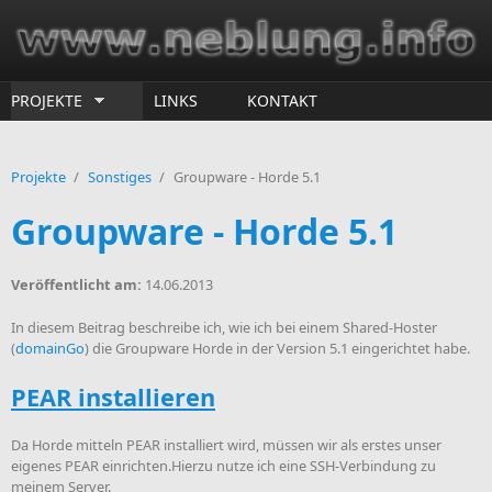
Direkt zum Inhalt
PROJEKTE
LINKS
KONTAKT
Projekte
/
Sonstiges
/
Groupware - Horde 5.1
Groupware - Horde 5.1
Veröffentlicht am:
14.06.2013
In diesem Beitrag beschreibe ich, wie ich bei einem Shared-Hoster
(
domainGo
) die Groupware Horde in der Version 5.1 eingerichtet habe.
PEAR installieren
Da Horde mitteln PEAR installiert wird, müssen wir als erstes unser
eigenes PEAR einrichten.Hierzu nutze ich eine SSH-Verbindung zu
meinem Server.