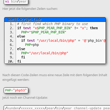
vi
 bin
/
pear
Hier jetzt die folgenden Zeilen suchen:
# first find which PHP binary to use
if
test
"x
$PHP_PEAR_PHP_BIN
"
!
= 
"x"
; 
then
PHP
=
"
$PHP_PEAR_PHP_BIN
"
else
if
test
"/usr/local/bin/php"
 = 
'@'
php_bin
'@'
;
PHP
=php
else
PHP
=
"/usr/local/bin/php"
fi
fi
Nach diesen Code-Zeilen muss eine neue Zeile mit dem folgenden Inhalt
eingefügt werden:
PHP
=
"php53"
Jetzt noch ein Channel-Update:
/
kunden
/
xxxxxx_xxxxx
/
pear
/
bin
/
pear channel-update pea