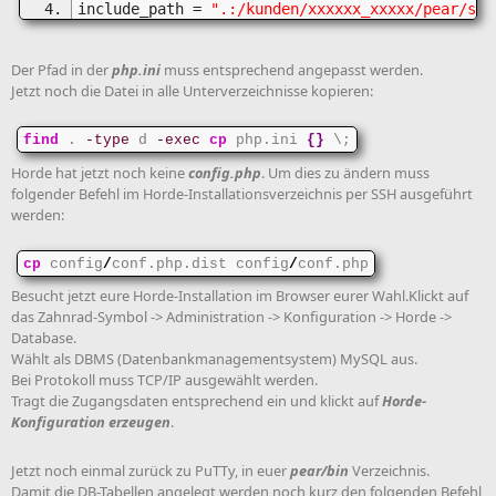
include_path = 
".:/kunden/xxxxxx_xxxxx/pear/sha
Der Pfad in der
php.ini
muss entsprechend angepasst werden.
Jetzt noch die Datei in alle Unterverzeichnisse kopieren:
find
 . 
-type
 d 
-exec
cp
 php.ini 
{
}
 \;
Horde hat jetzt noch keine
config.php
. Um dies zu ändern muss
folgender Befehl im Horde-Installationsverzeichnis per SSH ausgeführt
werden:
cp
 config
/
conf.php.dist config
/
conf.php
Besucht jetzt eure Horde-Installation im Browser eurer Wahl.Klickt auf
das Zahnrad-Symbol -> Administration -> Konfiguration -> Horde ->
Database.
Wählt als DBMS (Datenbankmanagementsystem) MySQL aus.
Bei Protokoll muss TCP/IP ausgewählt werden.
Tragt die Zugangsdaten entsprechend ein und klickt auf
Horde-
Konfiguration erzeugen
.
Jetzt noch einmal zurück zu PuTTy, in euer
pear/bin
Verzeichnis.
Damit die DB-Tabellen angelegt werden noch kurz den folgenden Befehl