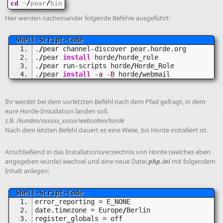
cd
 ~
/
pear
/
bin
Hier werden nacheinander folgende Befehle ausgeführt:
.
/
pear channel-discover pear.horde.org
.
/
pear 
install
 horde
/
horde_role
.
/
pear run-scripts horde
/
Horde_Role
.
/
pear 
install
-a
-B
 horde
/
webmail
Ihr werdet bei dem vorletzten Befehl nach dem Pfad gefragt, in dem
eure Horde-Installation landen soll.
z.B.
/kunden/xxxxxx_xxxxx/webseiten/horde
Nach dem letzten Befehl dauert es eine Weile, bis Horde installiert ist.
Anschließend in das Installationsverzeichnis von Horde (welches eben
angegeben wurde) wechsel und eine neue Datei
php.ini
mit folgendem
Inhalt anlegen:
error_reporting = E_NONE
date.timezone = Europe
/
Berlin
register_globals = off