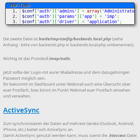
$conf
[
'auth'
]
[
'admins'
]
=
array
(
'Administrator'
$conf
[
'auth'
]
[
'params'
]
[
'app'
]
=
'imp'
;
$conf
[
'auth'
]
[
'driver'
]
=
'application'
;
Die zweite Datei ist
horde/imp/config/backends.local.php
(siehe
Anhang - bitte von backends.php in backends.local.php umbenennen).
Wichtig ist das Protokoll
imap/notls
.
Jetzt sollte der Login mit eurer Mailadresse und dem dazugehörigen
Passwort möglich sein.
Ihr bekommt im Dashboard unter Webmail auch eine Übersicht über
euer Postfach, bzw. könnt im Punkt Webmail euer Postfach einsehen
und verwalten.
ActiveSync
Zum synchronisieren der Daten auf mehrere Geräte (Outlook, Android,
iPhone, etc.) bietet sich ActiveSync an.
Damit ActiveSync genutzt werden kann, muss zuerst die
.htaccess
-Datei