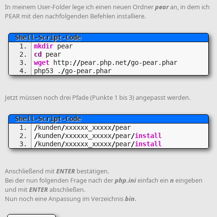
In meinem User-Folder lege ich einen neuen Ordner
pear
an, in dem ich
PEAR mit den nachfolgenden Befehlen installiere.
mkdir
 pear
cd
 pear
wget
 http:
//
pear.php.net
/
go-pear.phar
php53 .
/
go-pear.phar
Jetzt müssen noch drei Pfade (Punkte 1 bis 3) angepasst werden.
/
kunden
/
xxxxxx_xxxxx
/
pear
/
kunden
/
xxxxxx_xxxxx
/
pear
/
install
/
kunden
/
xxxxxx_xxxxx
/
pear
/
install
Anschließend mit
ENTER
bestätigen.
Bei der nun folgenden Frage nach der
php.ini
einfach ein
n
eingeben
und mit
ENTER
abschließen.
Nun noch eine Anpassung im Verzeichnis
bin
.