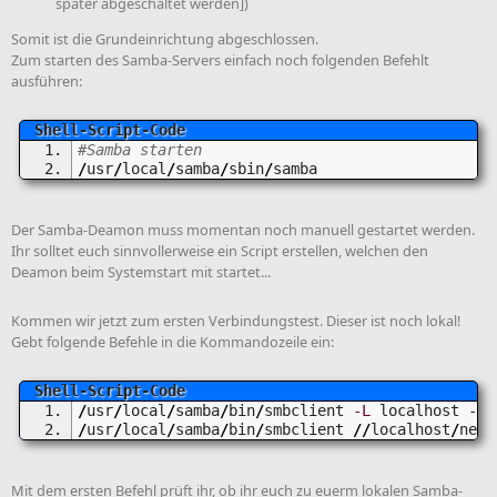
später abgeschaltet werden])
Somit ist die Grundeinrichtung abgeschlossen.
Zum starten des Samba-Servers einfach noch folgenden Befehlt
ausführen:
#Samba starten
/
usr
/
local
/
samba
/
sbin
/
samba
Der Samba-Deamon muss momentan noch manuell gestartet werden.
Ihr solltet euch sinnvollerweise ein Script erstellen, welchen den
Deamon beim Systemstart mit startet...
Kommen wir jetzt zum ersten Verbindungstest. Dieser ist noch lokal!
Gebt folgende Befehle in die Kommandozeile ein:
/
usr
/
local
/
samba
/
bin
/
smbclient 
-L
 localhost -U
%
/
usr
/
local
/
samba
/
bin
/
smbclient 
//
localhost
/
netl
Mit dem ersten Befehl prüft ihr, ob ihr euch zu euerm lokalen Samba-