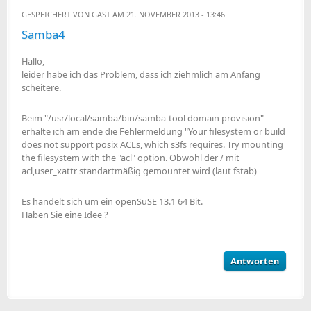
GESPEICHERT VON
GAST
AM 21. NOVEMBER 2013 - 13:46
Samba4
Hallo,
leider habe ich das Problem, dass ich ziehmlich am Anfang
scheitere.
Beim "/usr/local/samba/bin/samba-tool domain provision"
erhalte ich am ende die Fehlermeldung "Your filesystem or build
does not support posix ACLs, which s3fs requires. Try mounting
the filesystem with the "acl" option. Obwohl der / mit
acl,user_xattr standartmäßig gemountet wird (laut fstab)
Es handelt sich um ein openSuSE 13.1 64 Bit.
Haben Sie eine Idee ?
Antworten