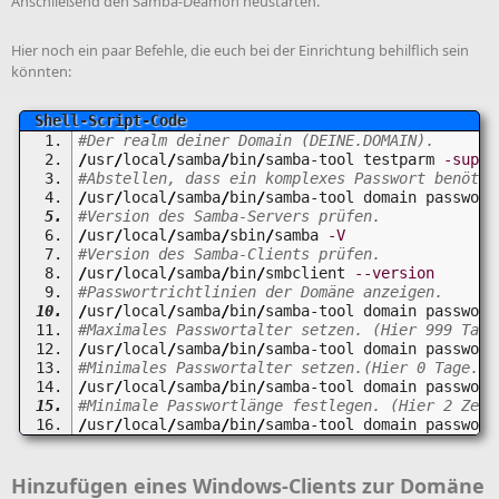
Anschließend den Samba-Deamon neustarten.
Hier noch ein paar Befehle, die euch bei der Einrichtung behilflich sein
könnten:
#Der realm deiner Domain (DEINE.DOMAIN).
/
usr
/
local
/
samba
/
bin
/
samba-tool testparm 
-suppr
#Abstellen, dass ein komplexes Passwort benötig
/
usr
/
local
/
samba
/
bin
/
samba-tool domain password
#Version des Samba-Servers prüfen.
/
usr
/
local
/
samba
/
sbin
/
samba 
-V
#Version des Samba-Clients prüfen.
/
usr
/
local
/
samba
/
bin
/
smbclient 
--version
#Passwortrichtlinien der Domäne anzeigen.
/
usr
/
local
/
samba
/
bin
/
samba-tool domain password
#Maximales Passwortalter setzen. (Hier 999 Tage
/
usr
/
local
/
samba
/
bin
/
samba-tool domain password
#Minimales Passwortalter setzen.(Hier 0 Tage.)
/
usr
/
local
/
samba
/
bin
/
samba-tool domain password
#Minimale Passwortlänge festlegen. (Hier 2 Zeic
/
usr
/
local
/
samba
/
bin
/
samba-tool domain password
Hinzufügen eines Windows-Clients zur Domäne