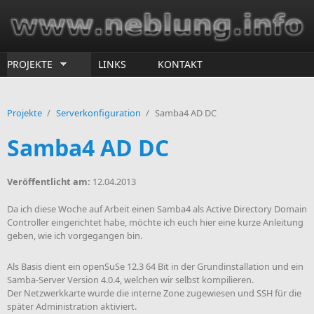
Direkt zum Inhalt
PROJEKTE
LINKS
KONTAKT
Projekte
/
Serverkonfiguration
/
Samba4 AD DC
Samba4 AD DC
Veröffentlicht am:
12.04.2013
Da ich diese Woche auf Arbeit einen Samba4 als Active Directory Domain
Controller eingerichtet habe, möchte ich euch hier eine kurze Anleitung
geben, wie ich vorgegangen bin.
Als Basis dient ein openSuSe 12.3 64 Bit in der Grundinstallation und ein
Samba-Server Version 4.0.4, welchen wir selbst kompilieren.
Der Netzwerkkarte wurde die interne Zone zugewiesen und SSH für die
später Administration aktiviert.