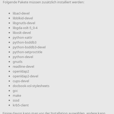
Folgende Pakete müssen zusätzlich installiert werden:
libacl-devel
libblkid-devel
libgnutls-devel
libgda-xslt-5_0-4
libxslt-devel
python-xattr
python-bsddb3
python-bsddb3-devel
python-setproctitle
python-devel
gnutls
readline-devel
openldap2
openldap2-devel
cups-devel
docbook-xsl-stylesheets
gcc
make
sssd
krb5-client
Einige davon kann man vor der Installation auswählen, andere kann