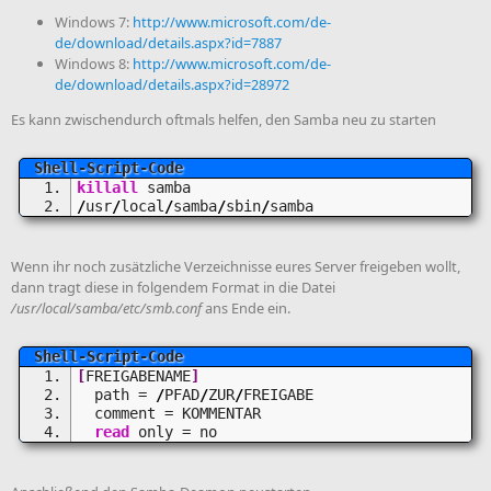
Windows 7:
http://www.microsoft.com/de-
de/download/details.aspx?id=7887
Windows 8:
http://www.microsoft.com/de-
de/download/details.aspx?id=28972
Es kann zwischendurch oftmals helfen, den Samba neu zu starten
killall
 samba
/
usr
/
local
/
samba
/
sbin
/
samba
Wenn ihr noch zusätzliche Verzeichnisse eures Server freigeben wollt,
dann tragt diese in folgendem Format in die Datei
/usr/local/samba/etc/smb.conf
ans Ende ein.
[
FREIGABENAME
]
  path = 
/
PFAD
/
ZUR
/
FREIGABE
  comment = KOMMENTAR
read
 only = no