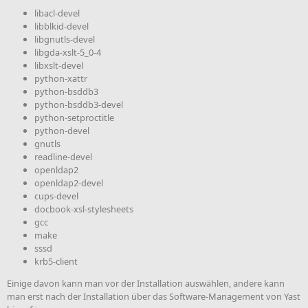
libacl-devel
libblkid-devel
libgnutls-devel
libgda-xslt-5_0-4
libxslt-devel
python-xattr
python-bsddb3
python-bsddb3-devel
python-setproctitle
python-devel
gnutls
readline-devel
openldap2
openldap2-devel
cups-devel
docbook-xsl-stylesheets
gcc
make
sssd
krb5-client
Einige davon kann man vor der Installation auswählen, andere kann
man erst nach der Installation über das Software-Management von Yast