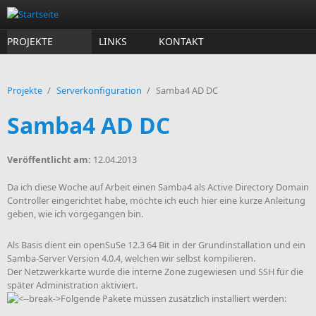
Direkt zum Inhalt
PROJEKTE
LINKS
KONTAKT
Projekte
/
Serverkonfiguration
/
Samba4 AD DC
Samba4 AD DC
Veröffentlicht am:
12.04.2013
Da ich diese Woche auf Arbeit einen Samba4 als Active Directory Domain
Controller eingerichtet habe, möchte ich euch hier eine kurze Anleitung
geben, wie ich vorgegangen bin.
Als Basis dient ein openSuSe 12.3 64 Bit in der Grundinstallation und ein
Samba-Server Version 4.0.4, welchen wir selbst kompilieren.
Der Netzwerkkarte wurde die interne Zone zugewiesen und SSH für die
später Administration aktiviert.
Folgende Pakete müssen zusätzlich installiert werden: