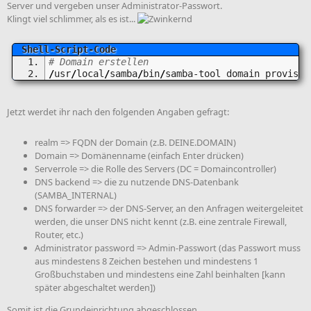
Server und vergeben unser Administrator-Passwort.
Klingt viel schlimmer, als es ist...
# Domain erstellen
/
usr
/
local
/
samba
/
bin
/
samba-tool domain provisio
Jetzt werdet ihr nach den folgenden Angaben gefragt:
realm => FQDN der Domain (z.B. DEINE.DOMAIN)
Domain => Domänenname (einfach Enter drücken)
Serverrole => die Rolle des Servers (DC = Domaincontroller)
DNS backend => die zu nutzende DNS-Datenbank
(SAMBA_INTERNAL)
DNS forwarder => der DNS-Server, an den Anfragen weitergeleitet
werden, die unser DNS nicht kennt (z.B. eine zentrale Firewall,
Router, etc.)
Administrator password => Admin-Passwort (das Passwort muss
aus mindestens 8 Zeichen bestehen und mindestens 1
Großbuchstaben und mindestens eine Zahl beinhalten [kann
später abgeschaltet werden])
Somit ist die Grundeinrichtung abgeschlossen.