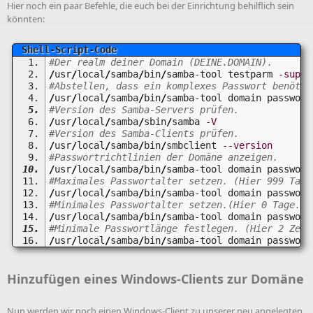
Hier noch ein paar Befehle, die euch bei der Einrichtung behilflich sein
könnten:
#Der realm deiner Domain (DEINE.DOMAIN).
/
usr
/
local
/
samba
/
bin
/
samba-tool testparm 
-suppr
#Abstellen, dass ein komplexes Passwort benötig
/
usr
/
local
/
samba
/
bin
/
samba-tool domain password
#Version des Samba-Servers prüfen.
/
usr
/
local
/
samba
/
sbin
/
samba 
-V
#Version des Samba-Clients prüfen.
/
usr
/
local
/
samba
/
bin
/
smbclient 
--version
#Passwortrichtlinien der Domäne anzeigen.
/
usr
/
local
/
samba
/
bin
/
samba-tool domain password
#Maximales Passwortalter setzen. (Hier 999 Tage
/
usr
/
local
/
samba
/
bin
/
samba-tool domain password
#Minimales Passwortalter setzen.(Hier 0 Tage.)
/
usr
/
local
/
samba
/
bin
/
samba-tool domain password
#Minimale Passwortlänge festlegen. (Hier 2 Zeic
/
usr
/
local
/
samba
/
bin
/
samba-tool domain password
Hinzufügen eines Windows-Clients zur Domäne
Nun werden wir noch einen Windows-Client zu unserer neu angelegten