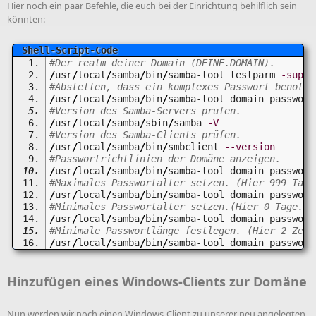
Hier noch ein paar Befehle, die euch bei der Einrichtung behilflich sein
könnten:
#Der realm deiner Domain (DEINE.DOMAIN).
/
usr
/
local
/
samba
/
bin
/
samba-tool testparm 
-suppr
#Abstellen, dass ein komplexes Passwort benötig
/
usr
/
local
/
samba
/
bin
/
samba-tool domain password
#Version des Samba-Servers prüfen.
/
usr
/
local
/
samba
/
sbin
/
samba 
-V
#Version des Samba-Clients prüfen.
/
usr
/
local
/
samba
/
bin
/
smbclient 
--version
#Passwortrichtlinien der Domäne anzeigen.
/
usr
/
local
/
samba
/
bin
/
samba-tool domain password
#Maximales Passwortalter setzen. (Hier 999 Tage
/
usr
/
local
/
samba
/
bin
/
samba-tool domain password
#Minimales Passwortalter setzen.(Hier 0 Tage.)
/
usr
/
local
/
samba
/
bin
/
samba-tool domain password
#Minimale Passwortlänge festlegen. (Hier 2 Zeic
/
usr
/
local
/
samba
/
bin
/
samba-tool domain password
Hinzufügen eines Windows-Clients zur Domäne
Nun werden wir noch einen Windows-Client zu unserer neu angelegten