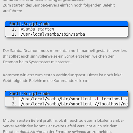
Zum starten des Samba-Servers einfach noch folgenden Befehlt
ausführen:
#Samba starten
/
usr
/
local
/
samba
/
sbin
/
samba
Der Samba-Deamon muss momentan noch manuell gestartet werden.
Ihr solltet euch sinnvollerweise ein Script erstellen, welchen den
Deamon beim Systemstart mit startet...
Kommen wir jetzt zum ersten Verbindungstest. Dieser ist noch lokal!
Gebt folgende Befehle in die Kommandozeile ein:
/
usr
/
local
/
samba
/
bin
/
smbclient 
-L
 localhost -U
%
/
usr
/
local
/
samba
/
bin
/
smbclient 
//
localhost
/
netl
Mit dem ersten Befehl prüft ihr, ob ihr euch zu euerm lokalen Samba-
Server verbinden könnt.Der zweite Befehl versucht euch mit dem
Benutzer
Administrator
an der Freigabe
netlogon
an zu melden.