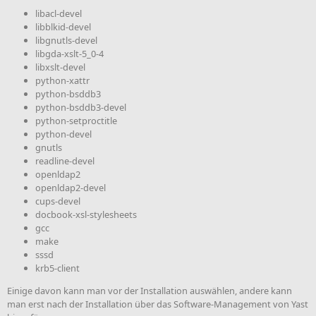
libacl-devel
libblkid-devel
libgnutls-devel
libgda-xslt-5_0-4
libxslt-devel
python-xattr
python-bsddb3
python-bsddb3-devel
python-setproctitle
python-devel
gnutls
readline-devel
openldap2
openldap2-devel
cups-devel
docbook-xsl-stylesheets
gcc
make
sssd
krb5-client
Einige davon kann man vor der Installation auswählen, andere kann
man erst nach der Installation über das Software-Management von Yast