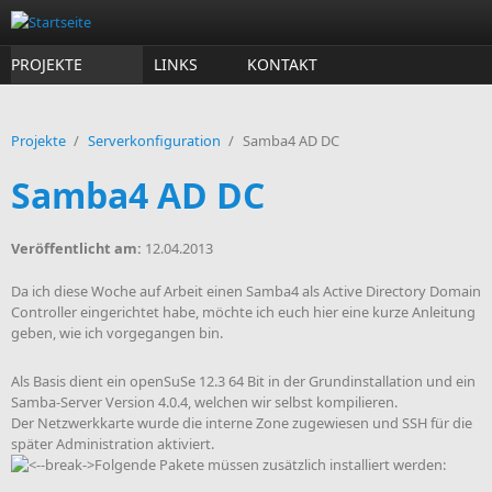
Direkt zum Inhalt
PROJEKTE
LINKS
KONTAKT
Projekte
/
Serverkonfiguration
/
Samba4 AD DC
Samba4 AD DC
Veröffentlicht am:
12.04.2013
Da ich diese Woche auf Arbeit einen Samba4 als Active Directory Domain
Controller eingerichtet habe, möchte ich euch hier eine kurze Anleitung
geben, wie ich vorgegangen bin.
Als Basis dient ein openSuSe 12.3 64 Bit in der Grundinstallation und ein
Samba-Server Version 4.0.4, welchen wir selbst kompilieren.
Der Netzwerkkarte wurde die interne Zone zugewiesen und SSH für die
später Administration aktiviert.
Folgende Pakete müssen zusätzlich installiert werden: