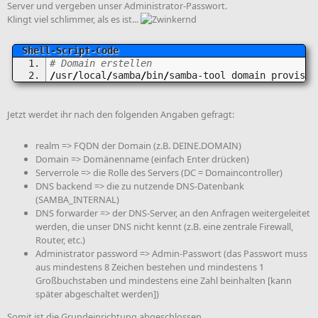
Server und vergeben unser Administrator-Passwort.
Klingt viel schlimmer, als es ist...
# Domain erstellen
/
usr
/
local
/
samba
/
bin
/
samba-tool domain provisio
Jetzt werdet ihr nach den folgenden Angaben gefragt:
realm => FQDN der Domain (z.B. DEINE.DOMAIN)
Domain => Domänenname (einfach Enter drücken)
Serverrole => die Rolle des Servers (DC = Domaincontroller)
DNS backend => die zu nutzende DNS-Datenbank
(SAMBA_INTERNAL)
DNS forwarder => der DNS-Server, an den Anfragen weitergeleitet
werden, die unser DNS nicht kennt (z.B. eine zentrale Firewall,
Router, etc.)
Administrator password => Admin-Passwort (das Passwort muss
aus mindestens 8 Zeichen bestehen und mindestens 1
Großbuchstaben und mindestens eine Zahl beinhalten [kann
später abgeschaltet werden])
Somit ist die Grundeinrichtung abgeschlossen.