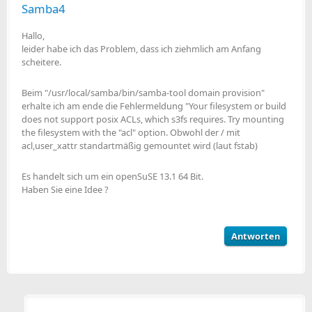
Samba4
Hallo,
leider habe ich das Problem, dass ich ziehmlich am Anfang
scheitere.
Beim "/usr/local/samba/bin/samba-tool domain provision"
erhalte ich am ende die Fehlermeldung "Your filesystem or build
does not support posix ACLs, which s3fs requires. Try mounting
the filesystem with the "acl" option. Obwohl der / mit
acl,user_xattr standartmäßig gemountet wird (laut fstab)
Es handelt sich um ein openSuSE 13.1 64 Bit.
Haben Sie eine Idee ?
Antworten