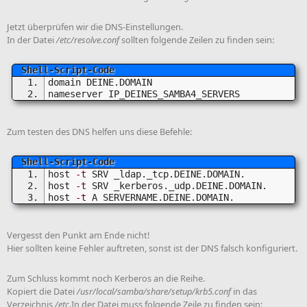
Jetzt überprüfen wir die DNS-Einstellungen.
In der Datei
/etc/resolve.conf
sollten folgende Zeilen zu finden sein:
domain DEINE.DOMAIN
nameserver IP_DEINES_SAMBA4_SERVERS
Zum testen des DNS helfen uns diese Befehle:
host 
-t
 SRV _ldap._tcp.DEINE.DOMAIN.
host 
-t
 SRV _kerberos._udp.DEINE.DOMAIN.
host 
-t
 A SERVERNAME.DEINE.DOMAIN.
Vergesst den Punkt am Ende nicht!
Hier sollten keine Fehler auftreten, sonst ist der DNS falsch konfiguriert.
Zum Schluss kommt noch Kerberos an die Reihe.
Kopiert die Datei
/usr/local/samba/share/setup/krb5.conf
in das
Verzeichnis
/etc
.In der Datei muss folgende Zeile zu finden sein: