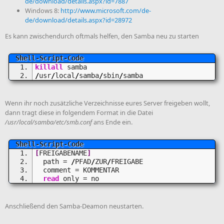
de/download/details.aspx?id=7887
Windows 8:
http://www.microsoft.com/de-
de/download/details.aspx?id=28972
Es kann zwischendurch oftmals helfen, den Samba neu zu starten
killall
 samba
/
usr
/
local
/
samba
/
sbin
/
samba
Wenn ihr noch zusätzliche Verzeichnisse eures Server freigeben wollt,
dann tragt diese in folgendem Format in die Datei
/usr/local/samba/etc/smb.conf
ans Ende ein.
[
FREIGABENAME
]
  path = 
/
PFAD
/
ZUR
/
FREIGABE
  comment = KOMMENTAR
read
 only = no
Anschließend den Samba-Deamon neustarten.